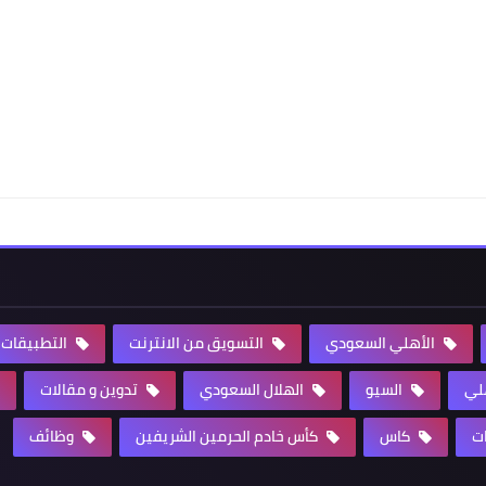
الأهلي السعودي
التسويق من الانترنت
التطبيقات
هلي
السيو
الهلال السعودي
تدوين و مقالات
ت
كاس
كأس خادم الحرمين الشريفين
وظائف