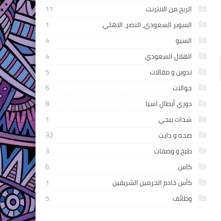
الربح من الانترنت
11
السوبر السعودي، النصر، الاهلي
1
السيو
4
الهلال السعودي
4
تدوين و مقالات
5
جوالات
6
دوري أبطال اسيا
8
شدات ببجي
1
صحه و دايت
32
طبخ و وصفات
3
كاس
6
كأس خادم الحرمين الشريفين
1
وظائف
5