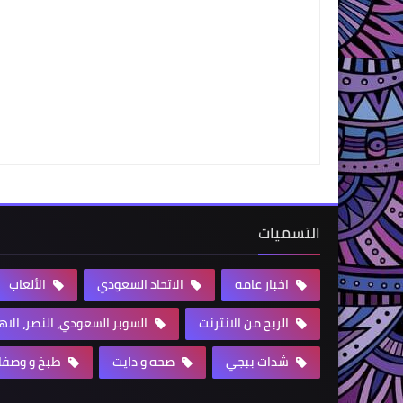
التسميات
اخبار عامه
الاتحاد السعودي
الألعاب
الربح من الانترنت
السوبر السعودي، النصر، الا
شدات ببجي
صحه و دايت
طبخ و وصفا