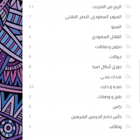
الربح من الانترنت
11
السوبر السعودي، النصر، الاهلي
1
السيو
4
الهلال السعودي
4
تدوين و مقالات
5
جوالات
6
دوري أبطال اسيا
8
شدات ببجي
1
صحه و دايت
32
طبخ و وصفات
3
كاس
6
كأس خادم الحرمين الشريفين
1
وظائف
5