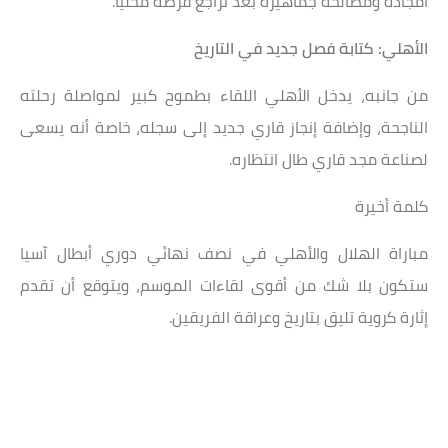
أمجاده ومصالحة جماهيره بعد تراجع فرصه محليًا.
الأهلي: كتابة فصل جديد في التاريخ
من جانبه، يدخل الأهلي اللقاء بطموح كبير لمواصلة رحلته
الناجحة، وإضافة إنجاز قاري جديد إلى سجله، خاصة أنه يسعى
لصناعة مجد قاري طال انتظاره.
كلمة أخيرة
مباراة الهلال والأهلي في نصف نهائي دوري أبطال آسيا
ستكون بلا شك من أقوى لقاءات الموسم، ويتوقع أن تقدم
إثارة كروية تليق بتاريخ وعراقة الفريقين.