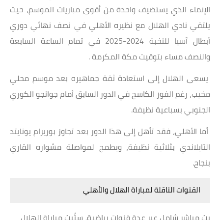
الإنماء الذي يستضيف واحدة من أقوى مباريات الموسم، حيث
يلتقي نادي الهلال مع نظيره الأهلي في نصف نهائي دوري
أبطال آسيا للنخبة 2024-2025 في تمام الساعة السابعة
والنصف مساء بتوقيت مكة المكرمة .
يسعى الهلال إلى استعادة ثقة جماهيره بعد موسم محلي
مخيب، رغم الفوز الكاسح في الدور السابق أمام جوانجو الكوري
الجنوبي بسباعية نظيفة.
أما الأهلي، فقد تأهل إلى هذا الدور بعد تجاوز بوريرام يونايتد
التايلاندي بثلاثية نظيفة، ويطمح لمواصلة مشواره القاري
بنجاح.
القنوات الناقلة لمباراة الهلال والأهلي
بث مباشر شامل عبر عدة قنوات رياضية، ستُبث مباراة الهلال