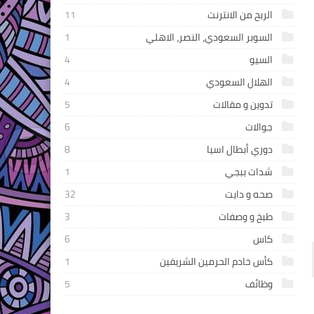
الربح من الانترنت
11
السوبر السعودي، النصر، الاهلي
1
السيو
4
الهلال السعودي
4
تدوين و مقالات
5
جوالات
6
دوري أبطال اسيا
8
شدات ببجي
1
صحه و دايت
32
طبخ و وصفات
3
كاس
6
كأس خادم الحرمين الشريفين
1
وظائف
5