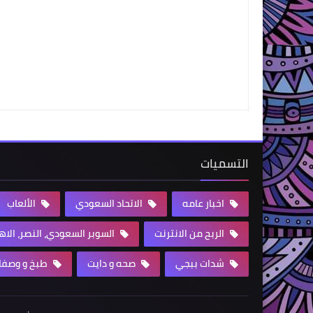
التسميات
اخبار عامه
الاتحاد السعودي
الألعاب
الربح من الانترنت
السوبر السعودي، النصر، الا
شدات ببجي
صحه و دايت
طبخ و وصفا