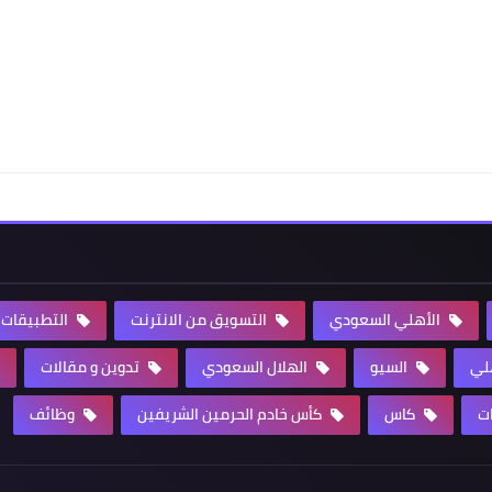
الأهلي السعودي
التسويق من الانترنت
التطبيقات
هلي
السيو
الهلال السعودي
تدوين و مقالات
ت
كاس
كأس خادم الحرمين الشريفين
وظائف