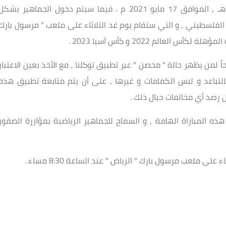
الاستيعابية للملاعب , اعتبار من تاريخ 5 شوال 1442 هـ , الموافق 17 مايو 2021 م . فيما سيتم دخول الجماهير بشك
 الفلسطيني , و التي ستقام يوم غد الثلاثاء على ملعب " مرسول بارك
عالم 2022 و كأس اَسيا 2023 .
ً لمن يظهر حالة " محصن " عبر تطبيق توكلنا , مع الأخذ بعين الاعتبار
, بالتباعد و لبس الكمامات و غيرها , على أن يتم متابعة تطبيق هذه
 رصد أي مخالفات حيال ذلك .
ه المباراة الهامة , و السماح للجماهير الرياضية بمؤازرة الصقور
 ملعب مرسول بارك " الرياض " عند الساعة 8:30 مساء .