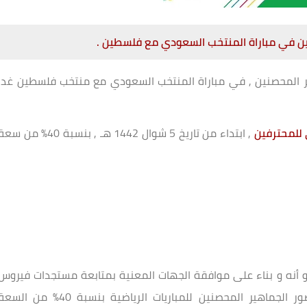
ين في مباراة المنتخب السعودي مع فلسطين .
ير المحصنين , في مباراة المنتخب السعودي مع منتخب فلسطين غدا
للمحترفين
, ابتداء من تاريخ 5 شوال 1442 هـ , بنسبة 40% من سع
زارة الرياضية اليوم الإثنين 29 مارس 2021 م , و أنه و بناء على موافقة الجهات المعنية بمتابعة مستجدات فيروس
كورونا المستجد " COVID-19 " فسيتم السماح بحضور الجماهير المحصنين للمباريات الرياضية بنسبة 40% من ال