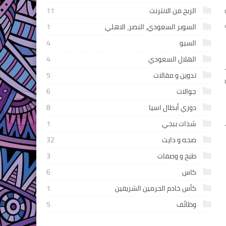
ل
الربح من الانترنت
11
السوبر السعودي، النصر، الاهلي
1
السيو
4
الهلال السعودي
4
تدوين و مقالات
5
جوالات
6
دوري أبطال اسيا
8
شدات ببجي
1
صحه و دايت
32
طبخ و وصفات
3
كاس
6
كأس خادم الحرمين الشريفين
1
وظائف
5