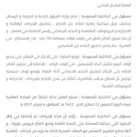
العامة للطيران المدني .
مسؤول في الداخلية السعودية :
قيام وزارة الشؤون البلدية و القروية و الإسكان
بتكليف فرق ميدانية رقابية للتأكد من الالتزام , بتطبيق الإجراءات الوقائية و
الاحترازية و البروتوكلات المعتمدة و التباعد الاجتماعي ولبس الكمامة في المقابر . و
أن يتم تفريق أماكن الدفن في الوقت الواحد بمسافة 100 متر - قدر المستطاع - في
المقبرة . بما يضمن تحقيق التباعد بين المشيعين .
مسؤول في الداخلية السعودية :
توزيع الصلوات على الجنائز في المقابر على جميع
أوقات اليوم لتقليل أعداد المشيعين , في الوقت الواحد . بالإضافة إلى تجهيز أماكن
الصلاة على الجنائز لتطبيق التباعد الاجتماعي أثناء الصلاة .ووضع لوحات تنبيهية
توضيح بأن المكان مراقب بالكاميرات للتأكد من مدى الالتزام بالإجراءات . الاحترازية و
البروتوكلات الصحية .
مسؤول في الداخلية السعودية : سيتم العمل بذلك اعتباراً من الساعة العاشرة
مساء اليوم الخميس 22 جمادى الاخر . 1422 هـ الموافق 4 فبراير 2021 م .
مسؤول في الداخلية السعودية : تؤكد أن هذه الإجراءات تم إتخاذها في إطار
الجهود التي تبذلها المملكة على الصحة العامة ومنع انتشار فيروس كورونا ، و
أنها تخضع للنقييم المستمر مع الجهات الصحية لاتخاذ ما يلزم من إجراءات . إضافية