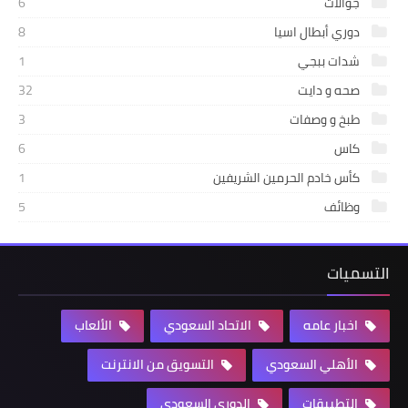
جوالات
6
دوري أبطال اسيا
8
شدات ببجي
1
صحه و دايت
32
طبخ و وصفات
3
كاس
6
كأس خادم الحرمين الشريفين
1
وظائف
5
التسميات
اخبار عامه
الاتحاد السعودي
الألعاب
الأهلي السعودي
التسويق من الانترنت
التطبيقات
الدوري السعودي