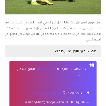
حقق فريق العين أول ثلاث نقاط و أول فوز له في الدوري السعودي للمحترفين بعد
تغلبه على فريق ضمك سجل أهداف العين اللاعب فيصل الجمعان عند الدقيقة 11 و
اللاعب سفير تايدر من علامة الجزاء عند الدقيقة الرابعة من الوقت بدل الضائع من
الشوط الثاني.
هدف العين الاول على ضمك .
د11'هدف لـ العين! ⚽
#فيصل_الجمعان
يفتتح التسجيل
#ضمك
0 : 1
#العين
#ضمك_العين
🎥 — شاهد الهدف! 👇
pic.twitter.com/urbhLErYhn
— القنوات الرياضية السعودية (@riyadiyatv)