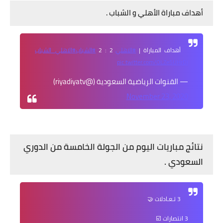
أهداف مباراة الأهلي و الشباب .
أهداف المباراة |
#الاهلي
2 : 2
#الشباب
#الاهلي_الشباب
pic.twitter.com/OLZe5UHrDl
— القنوات الرياضية السعودية (@riyadiyatv)
November 23, 2020
نتائج مباريات اليوم من الجولة الخامسة من الدوري
السعودي .
3 تـعـادلات 🤝
3 انتصارات ☑️