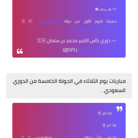
17 هــــدف ⚽️
حصيلة اليوم الأول من جولة
#قمة_الرياض
🇸🇦
pic.twitter.com/IprNCTRacL
— دوري كأس الأمير محمد بن سلمان 🇸🇦
(@SPL)
November 23, 2020
مباريات يوم الثلاثاء في الجولة الخامسة من الدوري
السعودي .
5:50م ⏰
7:30م ⏰
تختتم غداً جولة
#قمة_الرياض
بمواجهتين👇🏻