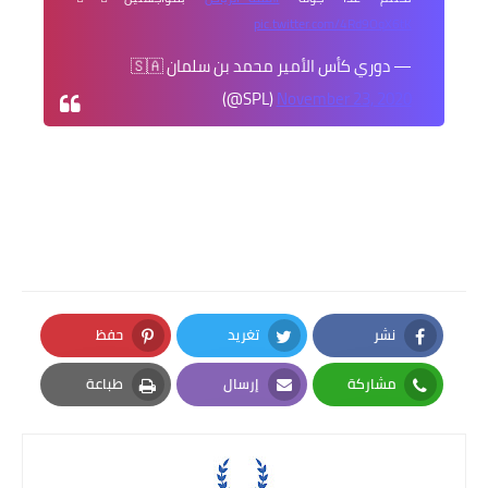
pic.twitter.com/4Rd9OqX6tK
— دوري كأس الأمير محمد بن سلمان 🇸🇦
(@SPL)
November 23, 2020
نشر
تغريد
حفظ
Pinterest
Twitter
Facebook
مشاركة
إرسال
طباعة
Print
Email
Whatsapp