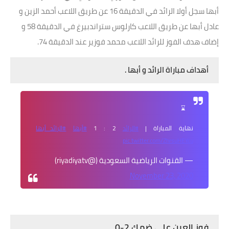
أبها سجل أولا الرائد في الدقيقة 16 عن طريق اللاعب أحمد الزين و
عادل أبها عن طريق اللاعب كارلوس ستراندبيرغ في الدقيقة 58 و
إضاف هدف الفوز للرائد اللاعب محمد فوزير عند الدقيقة 74.
أهداف مباراة الرائد و أبها .
⌛️
نهاية المباراة |
#الرائد
2 : 1
#أبها
#الرائد_أبها
pic.twitter.com/ZhrsuHEYcu
— القنوات الرياضية السعودية (@riyadiyatv)
November 23, 2020
فوز العين على ضمك 2-0.