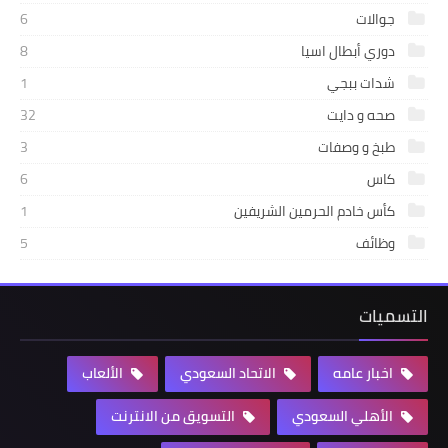
جوالات
6
دوري أبطال اسيا
8
شدات ببجي
1
صحه و دايت
32
طبخ و وصفات
3
كاس
6
كأس خادم الحرمين الشريفين
1
وظائف
5
التسميات
اخبار عامه
الاتحاد السعودي
الألعاب
الأهلي السعودي
التسويق من الانترنت