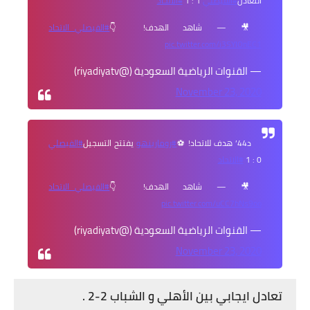
التعادل
#الفيصلي
1 : 1
#الاتحاد
🎥 — شاهد الهدف! 👇
#الفيصلي_الاتحاد
pic.twitter.com/i3SYIOnEC1
— القنوات الرياضية السعودية (@riyadiyatv)
November 23, 2020
د44’ هدف للاتحاد! ⚽
#رومارينهو
يفتتح التسجيل
#الفيصلي
0 : 1
#الاتحاد
🎥 — شاهد الهدف! 👇
#الفيصلي_الاتحاد
pic.twitter.com/uCC7hNs9oo
— القنوات الرياضية السعودية (@riyadiyatv)
November 23, 2020
تعادل ايجابي بين الأهلي و الشباب 2-2 .